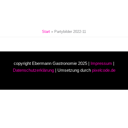
Inhalt
Zum
springen
Inhalt
springen
Start
Partybilder 2022-11
copyright Ebermann Gastronomie 2025 |
Impressum
|
Datenschutzerklärung
| Umsetzung durch
pixelcode.de